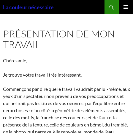
Aller
Recherche
La couleur nécessaire
au
MENU
contenu
PRINCI
PRÉSENTATION DE MON
TRAVAIL
Chère amie,
Je trouve votre travail très intéressant.
Commençons par dire que le travail vaudrait par lui-même, aux
yeux d’un spectateur non prévenu de vos préoccupations et
qui ne lirait pas les titres de vos oeuvres, par l’équilibre entre
deux choses : d’un côté la géométrie des éléments assemblés,
celle des motifs, la franchise des couleurs; et de l’autre, la
présence de la texture, celle de couleurs en bémol, du tremblé,
de la photo, qui parce qu’elle renvoie au monde de l’eau,