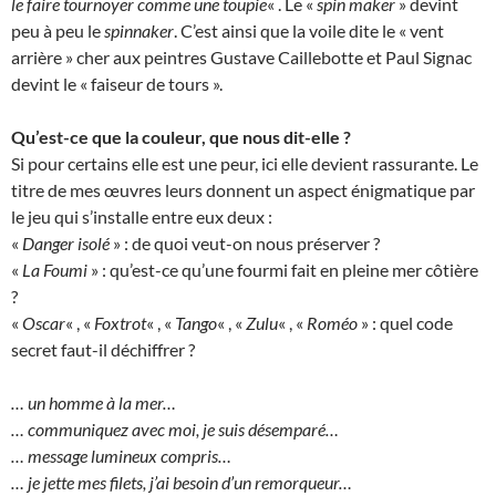
le faire tournoyer comme une toupie
« . Le «
spin maker
» devint
peu à peu le
spinnaker
. C’est ainsi que la voile dite le « vent
arrière » cher aux peintres Gustave Caillebotte et Paul Signac
devint le « faiseur de tours ».
Qu’est-ce que la couleur, que nous dit-elle ?
Si pour certains elle est une peur, ici elle devient rassurante. Le
titre de mes œuvres leurs donnent un aspect énigmatique par
le jeu qui s’installe entre eux deux :
«
Danger isolé
» : de quoi veut-on nous préserver ?
«
La Foumi
» : qu’est-ce qu’une fourmi fait en pleine mer côtière
?
«
Oscar
« , «
Foxtrot
« , «
Tango
« , «
Zulu
« , «
Roméo
» : quel code
secret faut-il déchiffrer ?
… un homme à la mer…
… communiquez avec moi, je suis désemparé…
… message lumineux compris…
… je jette mes filets, j’ai besoin d’un remorqueur…