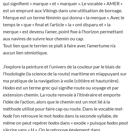
qui signifient « marque » et « marquer ». Le vocable « AMER »
est un emprunt aux Vikings dans une utilisation de bornage.
Merque est un terme féminin qui donna « la merque ». Avec le
temps le « que » final et l’article « la » ont disparu et « la
merque » est devenu l’amer, point fixe à l’horizon permettant
aux navires de suivre leur chemin ou cap.
Tout lien que le terrien se plaît à faire avec l’amertume n’a
aucun lien sémiotique.
J’explore la peinture et l’univers de la couleur par le biais de
l’hodologie (la science de la route) maritime en m’appuyant sur
ma pratique de la navigation à voile (côtière et hauturière).
Hodos
est un terme grec qui signifie route ou voyage et par
extension chemin. La route renvoie à l’itinéraire et emporte
l’idée de l’action, alors que le chemin est un mot lié à la
méthode utilisé pour faire cap ou route. Dans le vocable
met-
hode
l’on retrouve le mot
hodos
dans la seconde syllabe, de
même on peut repérer
hodos
dans « exode » puisque
hodos
peut
s’écrire sans « H ». On le retrouve également dans