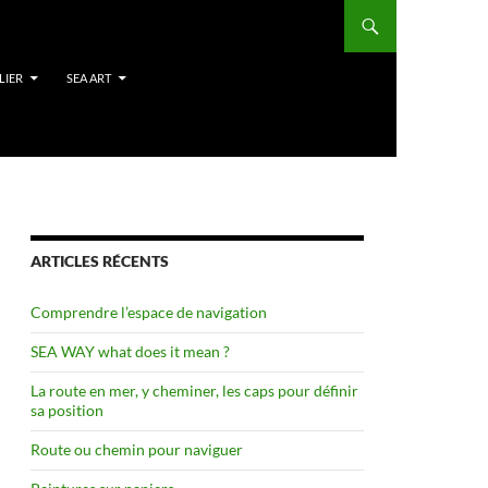
LIER
SEA ART
ARTICLES RÉCENTS
Comprendre l’espace de navigation
SEA WAY what does it mean ?
La route en mer, y cheminer, les caps pour définir
sa position
Route ou chemin pour naviguer