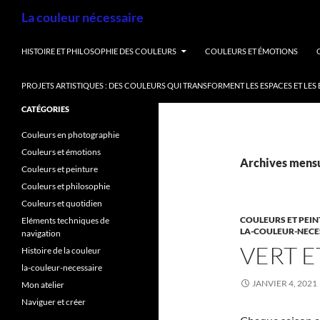
Aller
Recherche
La couleur nécessaire
au
contenu
HISTOIRE ET PHILOSOPHIE DES COULEURS
COULEURS ET ÉMOTIONS
PROJETS ARTISTIQUES : DES COULEURS QUI TRANSFORMENT LES ESPACES ET LES
CATÉGORIES
Couleurs en photographie
Couleurs et émotions
Archives mensu
Couleurs et peinture
Couleurs et philosophie
Couleurs et quotidien
COULEURS ET PEI
Eléments techniques de
LA-COULEUR-NECE
navigation
VERT E
Histoire de la couleur
la-couleur-necessaire
JANVIER 4, 2021
Mon atelier
Naviguer et créer