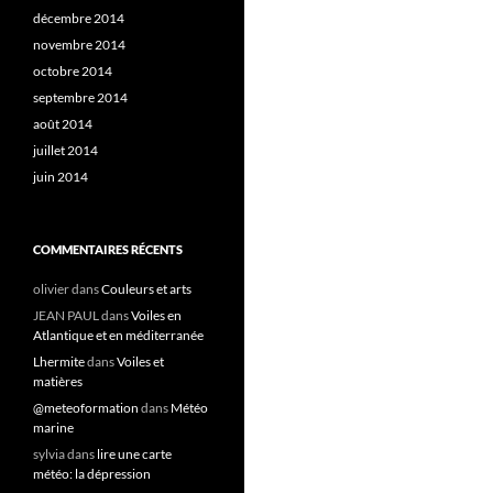
décembre 2014
novembre 2014
octobre 2014
septembre 2014
août 2014
juillet 2014
juin 2014
COMMENTAIRES RÉCENTS
olivier
dans
Couleurs et arts
JEAN PAUL
dans
Voiles en
Atlantique et en méditerranée
Lhermite
dans
Voiles et
matières
@meteoformation
dans
Météo
marine
sylvia
dans
lire une carte
météo: la dépression