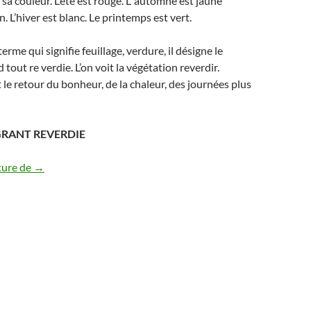
sa couleur. L’été est rouge. L’ automne est jaune
n. L’hiver est blanc. Le printemps est vert.
erme qui signifie feuillage, verdure, il désigne le
out re verdie. L’on voit la végétation reverdir.
t le retour du bonheur, de la chaleur, des journées plus
GRANT REVERDIE
Vert et les saisons #3
ture de
→