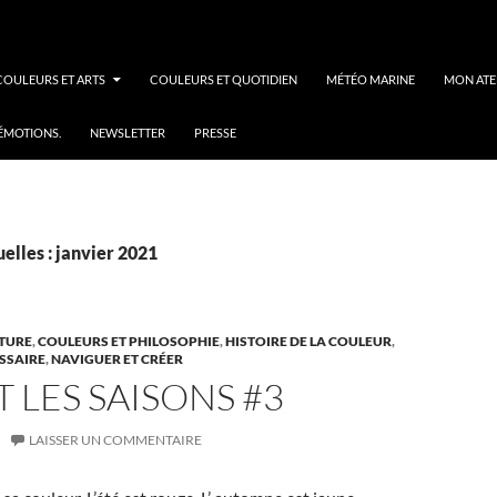
COULEURS ET ARTS
COULEURS ET QUOTIDIEN
MÉTÉO MARINE
MON ATE
 ÉMOTIONS.
NEWSLETTER
PRESSE
elles : janvier 2021
NTURE
,
COULEURS ET PHILOSOPHIE
,
HISTOIRE DE LA COULEUR
,
SSAIRE
,
NAVIGUER ET CRÉER
T LES SAISONS #3
LAISSER UN COMMENTAIRE