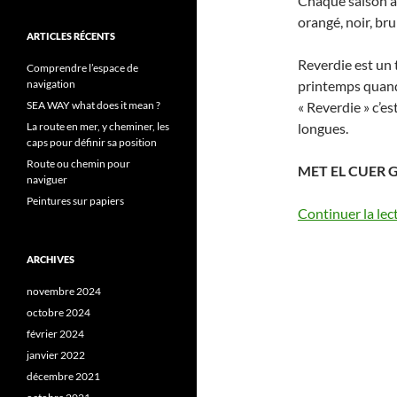
Chaque saison a 
orangé, noir, bru
ARTICLES RÉCENTS
Reverdie est un t
Comprendre l’espace de
navigation
printemps quand t
SEA WAY what does it mean ?
« Reverdie » c’es
La route en mer, y cheminer, les
longues.
caps pour définir sa position
Route ou chemin pour
MET EL CUER 
naviguer
Peintures sur papiers
Continuer la lec
ARCHIVES
novembre 2024
octobre 2024
février 2024
janvier 2022
décembre 2021