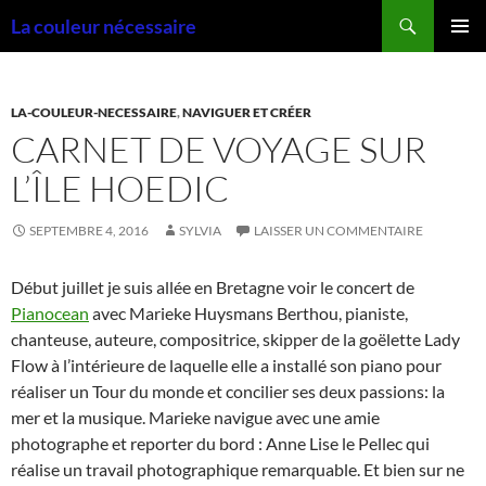
Aller
Recherche
La couleur nécessaire
au
MENU
contenu
PRINCI
LA-COULEUR-NECESSAIRE
,
NAVIGUER ET CRÉER
CARNET DE VOYAGE SUR
L’ÎLE HOEDIC
SEPTEMBRE 4, 2016
SYLVIA
LAISSER UN COMMENTAIRE
Début juillet je suis allée en Bretagne voir le concert de
Pianocean
avec Marieke Huysmans Berthou, pianiste,
chanteuse, auteure, compositrice, skipper de la goëlette Lady
Flow à l’intérieure de laquelle elle a installé son piano pour
réaliser un Tour du monde et concilier ses deux passions: la
mer et la musique. Marieke navigue avec une amie
photographe et reporter du bord : Anne Lise le Pellec qui
réalise un travail photographique remarquable. Et bien sur ne