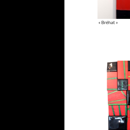
« Bréhat »