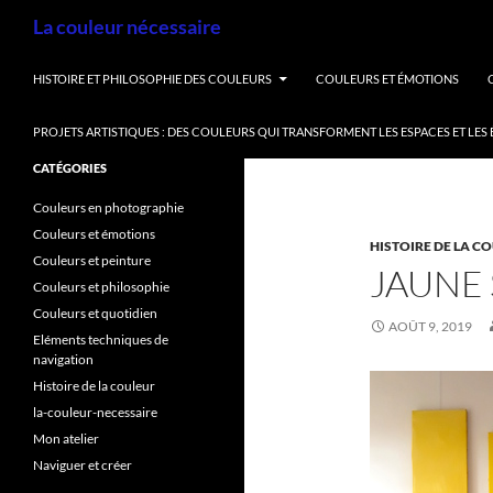
Aller
Recherche
La couleur nécessaire
au
contenu
HISTOIRE ET PHILOSOPHIE DES COULEURS
COULEURS ET ÉMOTIONS
PROJETS ARTISTIQUES : DES COULEURS QUI TRANSFORMENT LES ESPACES ET LES
CATÉGORIES
Couleurs en photographie
Couleurs et émotions
HISTOIRE DE LA C
Couleurs et peinture
JAUNE 
Couleurs et philosophie
Couleurs et quotidien
AOÛT 9, 2019
Eléments techniques de
navigation
Histoire de la couleur
la-couleur-necessaire
Mon atelier
Naviguer et créer