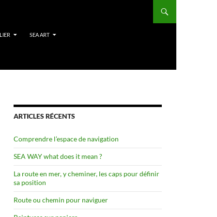
LIER
SEA ART
ARTICLES RÉCENTS
Comprendre l’espace de navigation
SEA WAY what does it mean ?
La route en mer, y cheminer, les caps pour définir
sa position
Route ou chemin pour naviguer