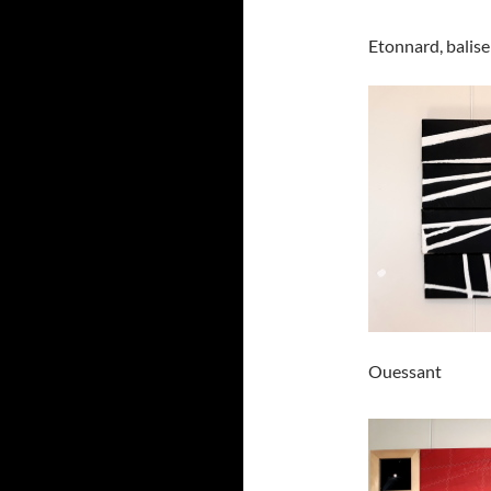
Etonnard, balise
Ouessant