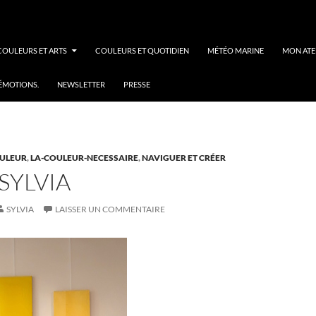
COULEURS ET ARTS
COULEURS ET QUOTIDIEN
MÉTÉO MARINE
MON ATE
 ÉMOTIONS.
NEWSLETTER
PRESSE
OULEUR
,
LA-COULEUR-NECESSAIRE
,
NAVIGUER ET CRÉER
SYLVIA
SYLVIA
LAISSER UN COMMENTAIRE