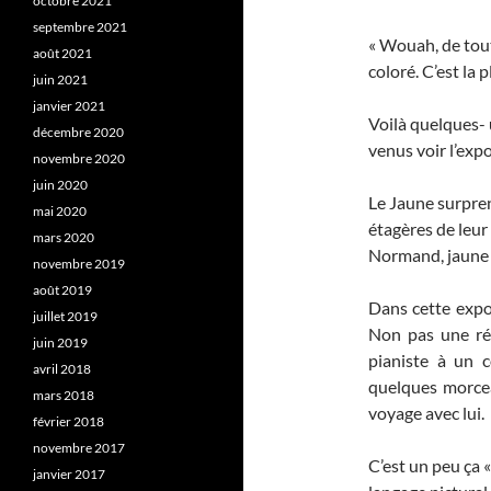
octobre 2021
septembre 2021
« Wouah, de tout
août 2021
coloré. C’est la 
juin 2021
janvier 2021
Voilà quelques- 
décembre 2020
venus voir l’expo
novembre 2020
juin 2020
Le Jaune surpren
mai 2020
étagères de leur
mars 2020
Normand, jaune 
novembre 2019
août 2019
Dans cette expos
juillet 2019
Non pas une ré
juin 2019
pianiste à un 
avril 2018
quelques morce
mars 2018
voyage avec lui.
février 2018
novembre 2017
C’est un peu ça 
janvier 2017