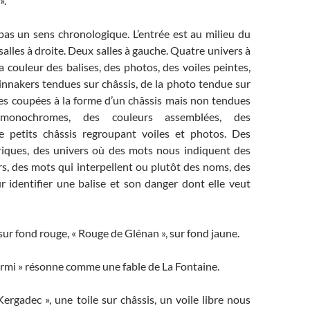
».
 pas un sens chronologique. L’entrée est au milieu du
alles à droite. Deux salles à gauche. Quatre univers à
a couleur des balises, des photos, des voiles peintes,
innakers tendues sur châssis, de la photo tendue sur
les coupées à la forme d’un châssis mais non tendues
monochromes, des couleurs assemblées, des
e petits châssis regroupant voiles et photos. Des
iques, des univers où des mots nous indiquent des
rs, des mots qui interpellent ou plutôt des noms, des
 identifier une balise et son danger dont elle veut
 sur fond rouge, « Rouge de Glénan », sur fond jaune.
ourmi » résonne comme une fable de La Fontaine.
Kergadec », une toile sur châssis, un voile libre nous