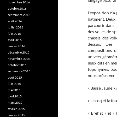
langage pictural 
novembre 2016
octobre 2016
L’exposition n’a
septembre 2016
bâtiment. Deux s
août 2016
parcourir dans l
juillet 2016
des voiles de sp
juin 2016
châssis, des voi
avril 2016
dessus. Des 
janvier 2016
compositions d
décembre 2015
univers géométr
novembre 2015
lieux dits en me
octobre 2015
toponymes, pour
septembre 2015
nous préserver.
août 2015
juin 2015
« Basse Jaune »,
mai 2015
avril 2015
« Le coq et la f
mars 2015
février 2015
« Bréhat » et « 
janvier 2015