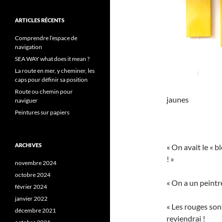
ARTICLES RÉCENTS
Comprendre l’espace de
navigation
SEA WAY what does it mean ?
La route en mer, y cheminer, les
caps pour définir sa position
Route ou chemin pour
jaunes
naviguer
Peintures sur papiers
ARCHIVES
« On avait le « 
! »
novembre 2024
octobre 2024
« On a un peintre
février 2024
janvier 2022
« Les rouges son
décembre 2021
reviendrai !