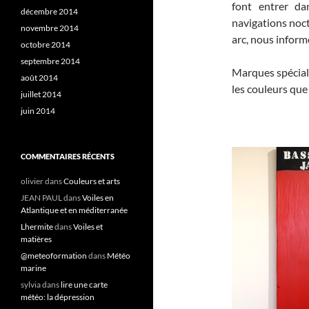
font entrer da
décembre 2014
navigations noct
novembre 2014
arc, nous informe
octobre 2014
septembre 2014
Marques spéciale
août 2014
les couleurs que 
juillet 2014
juin 2014
COMMENTAIRES RÉCENTS
olivier
dans
Couleurs et arts
JEAN PAUL
dans
Voiles en
Atlantique et en méditerranée
Lhermite
dans
Voiles et
matières
@meteoformation
dans
Météo
marine
sylvia
dans
lire une carte
météo: la dépression