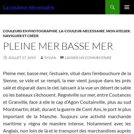
Aller
Recherche
La couleur nécessaire
au
MENU
contenu
PRINCI
COULEURS EN PHOTOGRAPHIE
,
LA-COULEUR-NECESSAIRE
,
MON ATELIER
,
NAVIGUER ET CRÉER
PLEINE MER BASSE MER
JUILLET 17, 2019
SYLVIA
LAISSER UN COMMENTAIRE
Pleine mer, basse mer, l’estuaire, situé dans l’embouchure de la
Sienne, se vide et se rempli, la mer vient jusque dans les prés
salé et disparait dans le ciel, laissant à la vue un désert de sable
où les bateaux s’échouent. Regnéville sur mer, entre Coutances
et Granville, face à elle le cap d’Agon Coutainville, plus au sud
Montmartin, était, durant la guerre de Cent Ans, le port le plus
important de la Manche. Toujours une activité marchande
maritime y régna de manière intense. Notamment avec les
Anglais, non loin de là et le transport des marchandises auprès