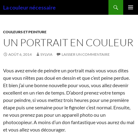
Aller
Recherche
La couleur nécessaire
au
MENU
contenu
PRINCI
COULEURS ET PEINTURE
UN PORTRAIT EN COULEUR
AOÛT 6, 2014
SYLVIA
LAISSER UN COMMENTAIRE
Vous avez envie de peindre un portrait mais vous vous dites
que vous n’êtes pas doué en dessin et que c’est peine perdue.
Et bien j’ai une bonne nouvelle pour vous, vous allez devenir
excellent en un rien de temps. D’abord prenez votre temps
pour peindre, si vous mettez trois heures pour une première
étape puis une semaine pour le fignoler c’est normal. Ensuite,
ne vous prenez pas pour un appareil photo ou un
photocopieur. A moins d’un don fantastique vous aurez du mal
et vous allez vous décourager.