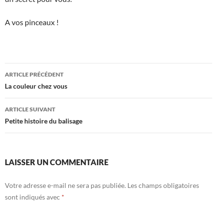
A vos pinceaux !
Navigation
ARTICLE PRÉCÉDENT
des
La couleur chez vous
articles
ARTICLE SUIVANT
Petite histoire du balisage
LAISSER UN COMMENTAIRE
Votre adresse e-mail ne sera pas publiée.
Les champs obligatoires
sont indiqués avec
*