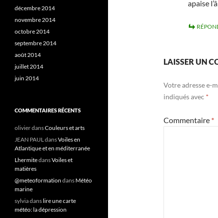
apaise l’
décembre 2014
novembre 2014
RÉPON
octobre 2014
septembre 2014
août 2014
LAISSER UN 
juillet 2014
juin 2014
Votre adresse e-ma
indiqués avec
*
COMMENTAIRES RÉCENTS
Commentaire
*
olivier
dans
Couleurs et arts
JEAN PAUL
dans
Voiles en
Atlantique et en méditerranée
Lhermite
dans
Voiles et
matières
@meteoformation
dans
Météo
marine
sylvia
dans
lire une carte
météo: la dépression