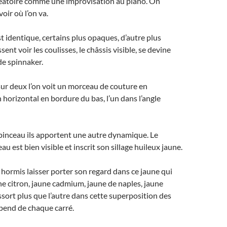
aléatoire comme une improvisation au piano. On
oir où l’on va.
t identique, certains plus opaques, d’autre plus
sent voir les coulisses, le châssis visible, se devine
 de spinnaker.
 sur deux l’on voit un morceau de couture en
n horizontal en bordure du bas, l’un dans l’angle
 pinceau ils apportent une autre dynamique. Le
u est bien visible et inscrit son sillage huileux jaune.
 hormis laisser porter son regard dans ce jaune qui
une citron, jaune cadmium, jaune de naples, jaune
essort plus que l’autre dans cette superposition des
pend de chaque carré.