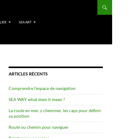
LIER
SEA ART
ARTICLES RÉCENTS
Comprendre l’espace de navigation
SEA WAY what does it mean ?
La route en mer, y cheminer, les caps pour définir
sa position
Route ou chemin pour naviguer