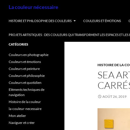
Aller
Recherche
La couleur nécessaire
au
contenu
HISTOIRE ET PHILOSOPHIE DES COULEURS
COULEURS ET ÉMOTIONS
PROJETS ARTISTIQUES : DES COULEURS QUI TRANSFORMENT LES ESPACES ET LES
CATÉGORIES
Couleurs en photographie
Couleurs et émotions
HISTOIRE DE LA C
Couleurs et peinture
SEA AR
Couleurs et philosophie
CARRÉ
Couleurs et quotidien
Eléments techniques de
navigation
AOÛT 26, 2019
Histoire de la couleur
la-couleur-necessaire
Mon atelier
Naviguer et créer