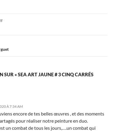
on
NT
rguet
N SUR « SEA ART JAUNE # 3 CINQ CARRÉS
020 À 7:34 AM
uviens encore de tes belles œuvres , et des moments
artagés pour réaliser notre peinture en duo.
est un combat de tous les jours,….un combat qui