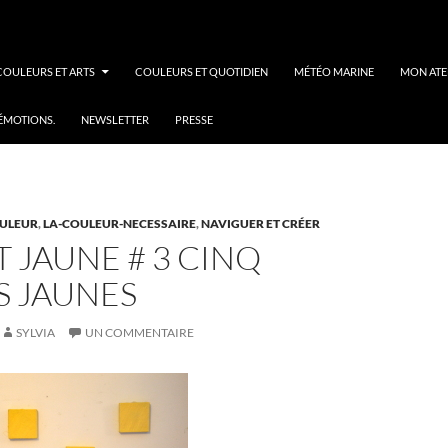
COULEURS ET ARTS
COULEURS ET QUOTIDIEN
MÉTÉO MARINE
MON ATE
 ÉMOTIONS.
NEWSLETTER
PRESSE
OULEUR
,
LA-COULEUR-NECESSAIRE
,
NAVIGUER ET CRÉER
T JAUNE # 3 CINQ
S JAUNES
SYLVIA
UN COMMENTAIRE