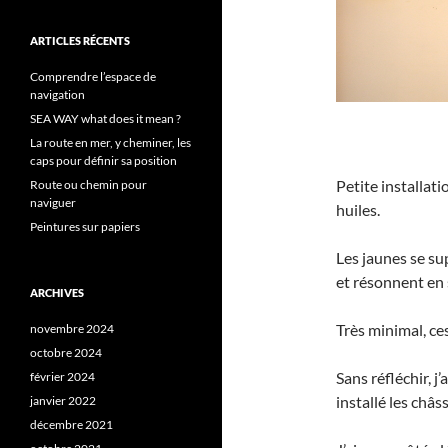
ARTICLES RÉCENTS
Comprendre l’espace de
navigation
SEA WAY what does it mean ?
La route en mer, y cheminer, les
caps pour définir sa position
Petite installati
Route ou chemin pour
naviguer
huiles.
Peintures sur papiers
Les jaunes se su
et résonnent en 
ARCHIVES
Très minimal, ces
novembre 2024
octobre 2024
Sans réfléchir, j
février 2024
installé les châss
janvier 2022
décembre 2021