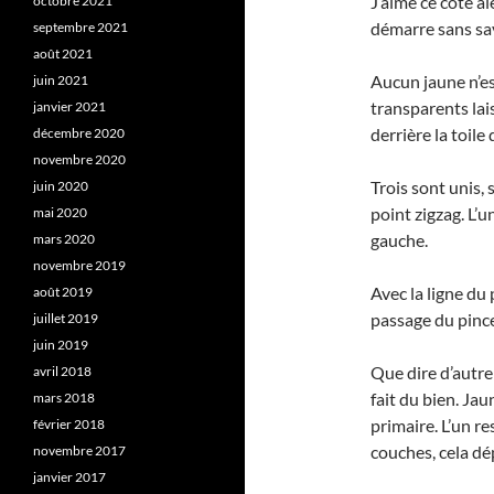
J’aime ce côté 
octobre 2021
démarre sans sav
septembre 2021
août 2021
Aucun jaune n’es
juin 2021
transparents lais
janvier 2021
derrière la toile
décembre 2020
novembre 2020
Trois sont unis,
juin 2020
point zigzag. L’u
mai 2020
gauche.
mars 2020
novembre 2019
Avec la ligne du
août 2019
passage du pincea
juillet 2019
juin 2019
Que dire d’autre
avril 2018
fait du bien. Ja
mars 2018
primaire. L’un r
février 2018
couches, cela dé
novembre 2017
janvier 2017