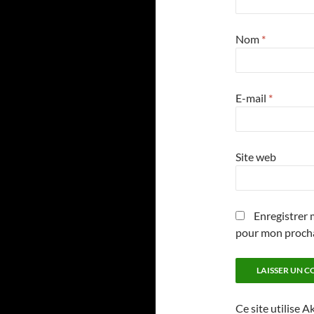
Nom
*
E-mail
*
Site web
Enregistrer 
pour mon proch
Ce site utilise A