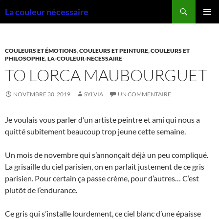
Aller
Recherche
La couleur nécessaire
au
MENU
contenu
PRINCI
COULEURS ET ÉMOTIONS
,
COULEURS ET PEINTURE
,
COULEURS ET
PHILOSOPHIE
,
LA-COULEUR-NECESSAIRE
TO LORCA MAUBOURGUET
NOVEMBRE 30, 2019
SYLVIA
UN COMMENTAIRE
Je voulais vous parler d’un artiste peintre et ami qui nous a
quitté subitement beaucoup trop jeune cette semaine.
Un mois de novembre qui s’annonçait déjà un peu compliqué.
La grisaille du ciel parisien, on en parlait justement de ce gris
parisien. Pour certain ça passe crème, pour d’autres… C’est
plutôt de l’endurance.
Ce gris qui s’installe lourdement, ce ciel blanc d’une épaisse