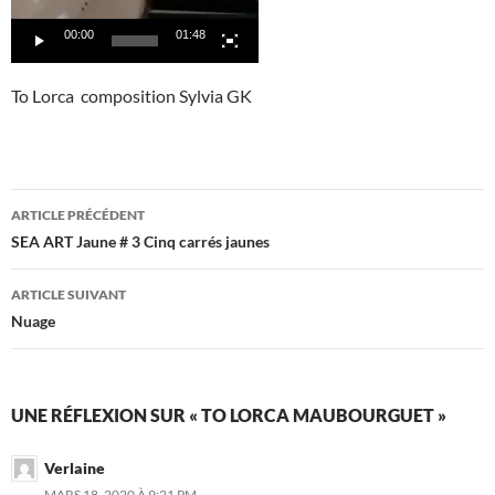
00:00
01:48
To Lorca composition Sylvia GK
Navigation
ARTICLE PRÉCÉDENT
des
SEA ART Jaune # 3 Cinq carrés jaunes
articles
ARTICLE SUIVANT
Nuage
UNE RÉFLEXION SUR « TO LORCA MAUBOURGUET »
Verlaine
MARS 18, 2020 À 9:21 PM